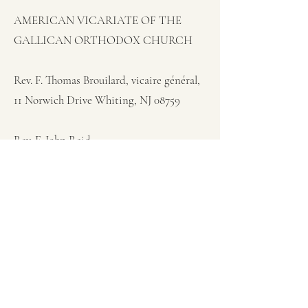
AMERICAN VICARIATE OF THE
GALLICAN ORTHODOX CHURCH
Rev. F. Thomas Brouilard, vicaire général,
11 Norwich Drive Whiting, NJ 08759
Rev. F. John Reid,
580 Bucknell Avenue, Claremont, CA
91711
Rev. Fausto Kaverenge
778 Great Oaks Drive, New Braunfels,
TW 37130
Archimandrite Wolfgang Wending-Wayt