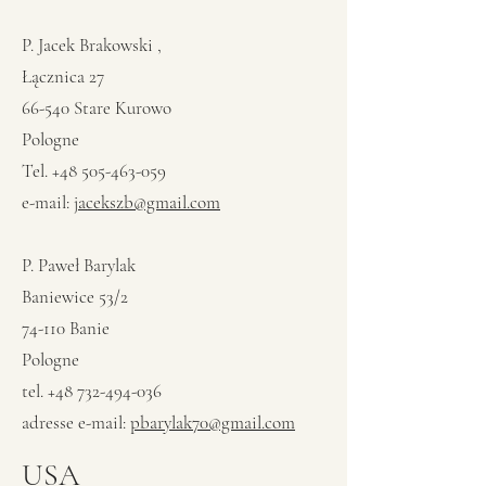
P. Jacek Brakowski ,
Łącznica 27
66-540 Stare Kurowo
Pologne
Tel. +48 505-463-059
e-mail:
jacekszb@gmail.com
P. Paweł Barylak
Baniewice 53/2
74-110 Banie
Pologne
tel.
+48 732-494-036
adresse e-mail:
pbarylak70@gmail.com
USA