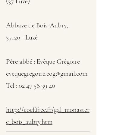
(37 Luzé)
Abbaye de Bois-Aubry,
37120 - Luzé
Père abbé
: Evêque Grégoire
evequegregoire.eog@gmail.com​
Tel :
02 47 58 39 40
http://eocf.free.fr/gal_monaster
e_bois_aubry.htm